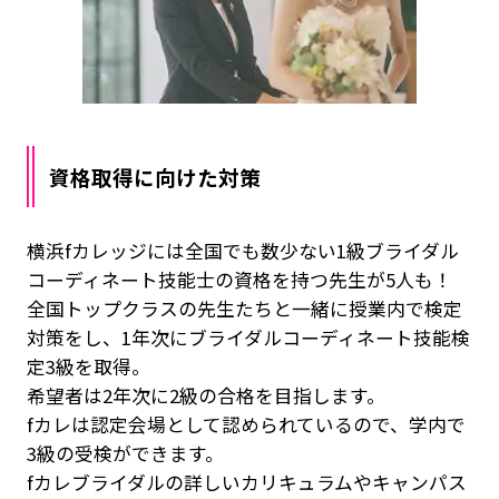
資格取得に向けた対策
横浜fカレッジには全国でも数少ない
1級ブライダル
コーディネート技能士
の資格を持つ先生が5人も！
全国トップクラスの先生たちと一緒に
授業内で検定
対策
をし、1年次にブライダルコーディネート技能検
定3級を取得。
希望者は2年次に2級の合格を目指します。
fカレは認定会場として認められているので、学内で
3級の受検ができます。
fカレブライダルの詳しいカリキュラムやキャンパス