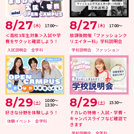
8/27
8/27
(木)
(木)
17:00〜
17:00〜
＜高校3年生対象＞入試や学
放課後開催「ファッションク
費をサクッと確認しよう！
リエイター科」学科説明会
入試説明会
全学科
学校説明会
ファッション
8/29
8/29
10:00〜
(土)
(土)
15:30〜
13:30〜
好きな分野を体験しよう！
ｆカレの特徴・入試・学費・
キャンパスライフなど確認で
体験イベント
全学科
きます
学校説明会
全学科