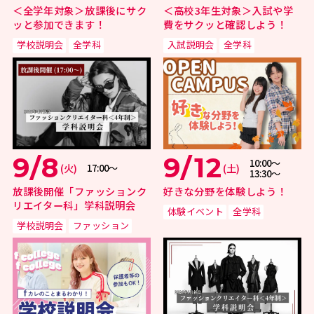
＜全学年対象＞放課後にサク
＜高校3年生対象＞入試や学
ッと参加できます！
費をサクッと確認しよう！
学校説明会
全学科
入試説明会
全学科
9/8
9/12
10:00〜
(火)
(土)
17:00〜
13:30〜
放課後開催「ファッションク
好きな分野を体験しよう！
リエイター科」学科説明会
体験イベント
全学科
学校説明会
ファッション