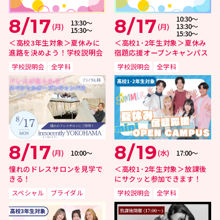
10:30〜
8/17
8/17
13:30〜
(月)
(月)
13:30〜
15:30〜
15:30〜
＜高校3年生対象＞夏休みに
＜高校1･2年生対象＞夏休み
進路を決めよう！学校説明会
宿題応援オープンキャンパス
学校説明会
全学科
学校説明会
全学科
8/17
8/19
(月)
(水)
10:00〜
17:00〜
憧れのドレスサロンを見学で
＜高校1･2年生対象＞放課後
きる！
にサクッと参加できます！
スペシャル
ブライダル
学校説明会
全学科