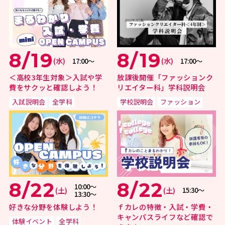
8/19
8/19
(水)
(水)
17:00〜
17:00〜
＜高校3年生対象＞入試や学
放課後開催「ファッションク
費をサクッと確認しよう！
リエイター科」学科説明会
入試説明会
全学科
学校説明会
ファッション
8/22
8/22
10:00〜
(土)
(土)
15:30〜
13:30〜
好きな分野を体験しよう！
ｆカレの特徴・入試・学費・
キャンパスライフなど確認で
体験イベント
全学科