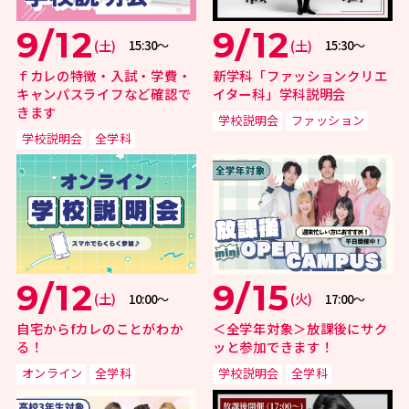
9/12
9/12
(土)
(土)
15:30〜
15:30〜
ｆカレの特徴・入試・学費・
新学科「ファッションクリエ
キャンパスライフなど確認で
イター科」学科説明会
きます
学校説明会
ファッション
学校説明会
全学科
9/12
9/15
(土)
(火)
10:00〜
17:00〜
自宅からfカレのことがわか
＜全学年対象＞放課後にサク
る！
ッと参加できます！
オンライン
全学科
学校説明会
全学科