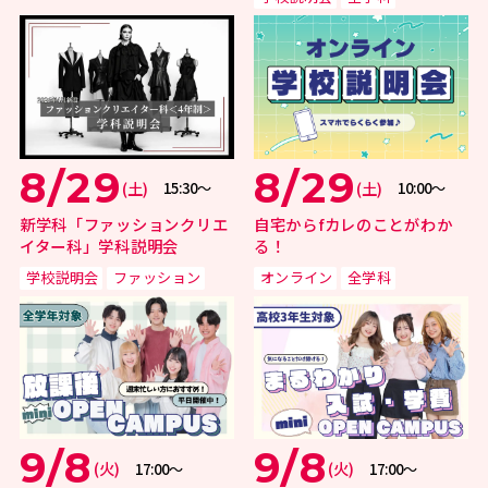
8/29
8/29
(土)
(土)
15:30〜
10:00〜
新学科「ファッションクリエ
自宅からfカレのことがわか
イター科」学科説明会
る！
学校説明会
ファッション
オンライン
全学科
9/8
9/8
(火)
(火)
17:00〜
17:00〜