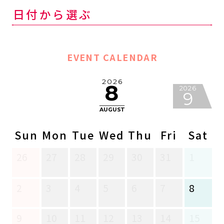
日付から選ぶ
EVENT CALENDAR
2026
8
2026
9
AUGUST
Sun
Mon
Tue
Wed
Thu
Fri
Sat
S
26
27
28
29
30
31
1
3
2
3
4
5
6
7
8
6
9
10
11
12
13
14
15
1