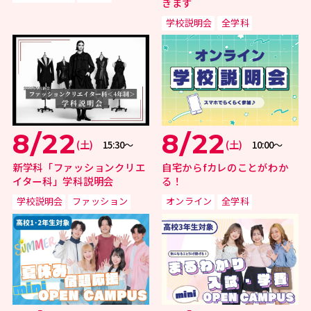
きます
学校説明会
全学科
8/22
8/22
(土)
(土)
15:30〜
10:00〜
新学科「ファッションクリエ
自宅からfカレのことがわか
イター科」学科説明会
る！
学校説明会
ファッション
オンライン
全学科