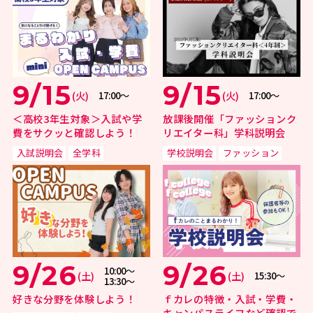
9/15
9/15
(火)
(火)
17:00〜
17:00〜
＜高校3年生対象＞入試や学
放課後開催「ファッションク
費をサクッと確認しよう！
リエイター科」学科説明会
入試説明会
全学科
学校説明会
ファッション
9/26
9/26
10:00〜
(土)
(土)
15:30〜
13:30〜
好きな分野を体験しよう！
ｆカレの特徴・入試・学費・
キャンパスライフなど確認で