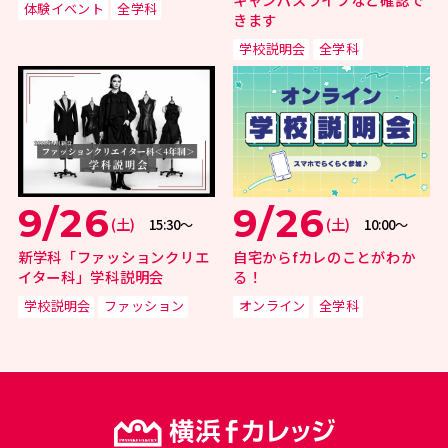
体験イベント
全学科
きます
学校説明会
全学科
9/26
9/26
(土)
(土)
15:30〜
10:00〜
新学科「ファッションクリエ
自宅からfカレのことがわか
イター科」学科説明会
る！
学校説明会
ファッション
オンライン
全学科