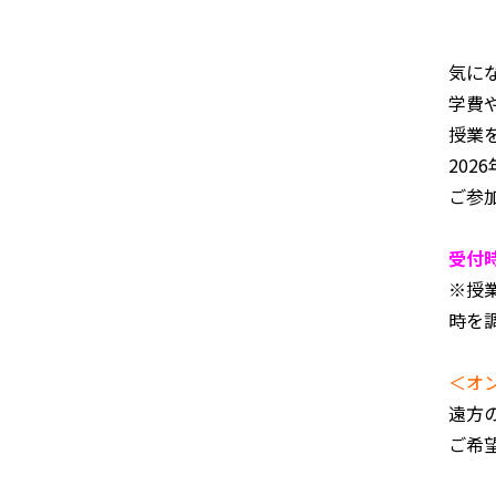
気に
学費
授業
20
ご参
受付時
※授
時を
＜オ
遠方
ご希