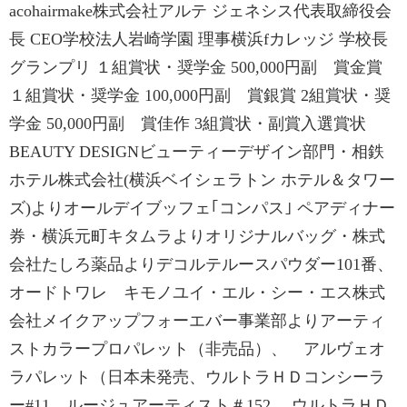
acohairmake株式会社アルテ ジェネシス代表取締役会
長 CEO学校法人岩崎学園 理事横浜fカレッジ 学校長
グランプリ １組賞状・奨学金 500,000円副 賞金賞
１組賞状・奨学金 100,000円副 賞銀賞 2組賞状・奨
学金 50,000円副 賞佳作 3組賞状・副賞入選賞状
BEAUTY DESIGNビューティーデザイン部門・相鉄
ホテル株式会社(横浜ベイシェラトン ホテル＆タワー
ズ)よりオールデイブッフェ｢コンパス｣ ペアディナー
券・横浜元町キタムラよりオリジナルバッグ・株式
会社たしろ薬品よりデコルテルースパウダー101番、
オードトワレ キモノユイ・エル・シー・エス株式
会社メイクアップフォーエバー事業部よりアーティ
ストカラープロパレット（非売品）、 アルヴェオ
ラパレット（日本未発売、ウルトラＨＤコンシーラ
ー#11、ルージュアーティスト＃152、 ウルトラＨＤ