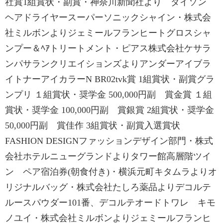
社賞1組賞状・副賞・神奈川新聞社より ダイソン
ヘアドライヤースーパーソニックシャイン・株式会
社ミルボンよりジェミールフランヒートグロスシャ
ンプー＆ﾍｱトリートメント・ピアス株式会社ケサラ
ンパサランクリエイションズよりアンダーアイブラ
イトナーアイカラーN BR02tvk賞 1組賞状・副賞グラ
ンプリ １組賞状・奨学金 500,000円副 賞金賞 １組
賞状・奨学金 100,000円副 賞銀賞 2組賞状・奨学金
50,000円副 賞佳作 3組賞状・副賞入選賞状
FASHION DESIGNファッションデザイン部門・株式
会社ホテルニューグランドよりタワー館高層階ツイ
ン ペア宿泊券(朝食付き)・横浜元町キタムラよりオ
リジナルバッグ・株式会社たしろ薬品よりデコルテ
ルースパウダー101番、デコルテオードトワレ キモ
ノユイ・株式会社ミルボンよりジェミールフランヒ